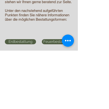
stehen wir Ihnen gerne beratend zur Seite.
Unter den nachstehend aufgeführten
Punkten finden Sie nähere Informationen
über die möglichen Bestattungsformen:
Erdbestattung
Feuerbestattung
Welche Bestattungsmöglichkeiten Ihnen
auf den jeweiligen Friedhöfen zur
Verfügung stehen, können Sie auch auf
den zuständigen Friedhofsämtern erfragen.
Impressum
Geschäftspartner
Datenschutz