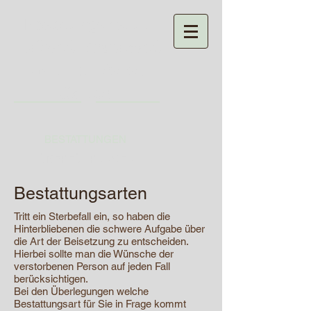
Bestattungsinstitut
Hubert
Krausert
Inh. Peter
e.K.
S
auer
BESTATTUNGEN
ÜBERFÜHRUNGEN
Bestattungsarten
Tritt ein Sterbefall ein, so haben die
Hinterbliebenen die schwere Aufgabe über
die Art der Beisetzung zu entscheiden.
Hierbei sollte man die Wünsche der
verstorbenen Person auf jeden Fall
berücksichtigen.
Bei den Überlegungen welche
Bestattungsart für Sie in Frage kommt